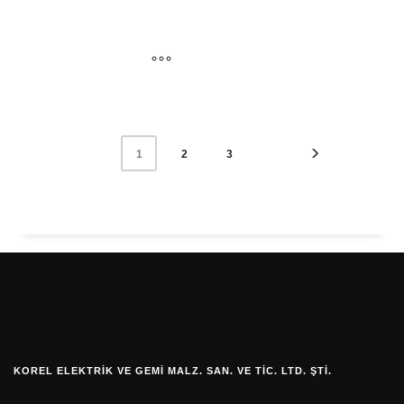
2
3
1
KOREL ELEKTRIK VE GEMI MALZ. SAN. VE TIC. LTD. ŞTI.