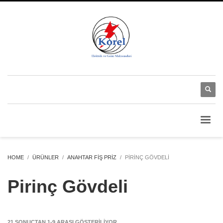
HOME
ÜRÜNLER
ANAHTAR FIŞ PRIZ
PIRINÇ GÖVDELI
Pirinç Gövdeli
21 SONUÇTAN 1-9 ARASI GÖSTERILIYOR