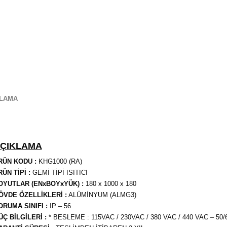
KLAMA
ÇIKLAMA
RÜN KODU :
KHG1000 (RA)
ÜN TİPİ :
GEMİ TİPİ ISITICI
OYUTLAR (ENxBOYxYÜK) :
180 x 1000 x 180
ÖVDE ÖZELLİKLERİ :
ALÜMİNYUM (ALMG3)
ORUMA SINIFI :
IP – 56
ÜÇ BİLGİLERİ :
* BESLEME : 115VAC / 230VAC / 380 VAC / 440 VAC – 50/