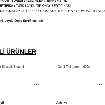
ARANTİ SÜRESİ :
TESLİMDEN İTİBAREN 2 YIL
ERTİFİKA :
TÜRK LOYDU TİP ONAY SERTİFİKASI
İĞER ÖZELLİKLER :
* ELEKTROSTATİK TOZ BOYA * TERMOSTATLI SİLİ
rk Loydu Onay Sertifikası.pdf
ILI ÜRÜNLER
 Sileceği Sistemi
Gemi Tipi Isıtıcı – 600w
şti.
Adres