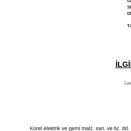
G
S
D
Tü
İLG
Cam
Korel elektrik ve gemi malz. san. ve tic. ltd. 